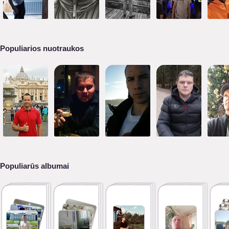
Populiarios nuotraukos
Populiarūs albumai