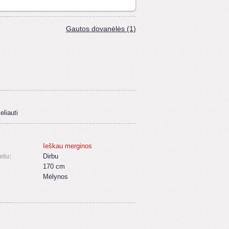
Gautos dovanėlės (1)
eliauti
Ieškau merginos
etu:
Dirbu
170 cm
Mėlynos