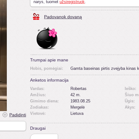
narys, tuomet
užsiregistruok
.
Padovanok dovaną
Trumpai apie mane
Hobis, pomėgiai:
Gamta baseinas pirtis zvejyba kinas k
Anketos informacija
Vardas:
Robertas
Ieško:
Amžius:
42 m.
Šiuo m
Gimimo diena:
1983.08.25
Ūgis:
Zodiakas:
Mergelė
Akys:
Vietovė:
Lietuva
Padidinti
Draugai