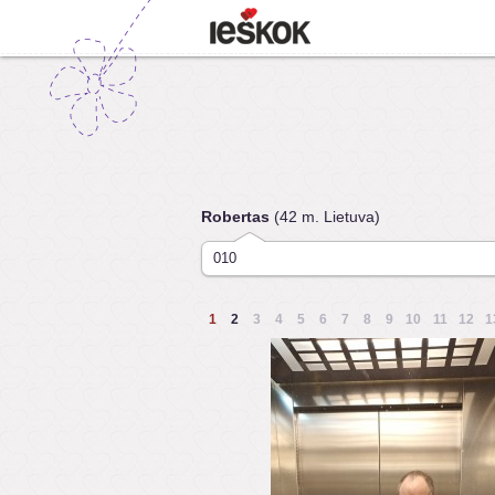
Robertas
(42 m. Lietuva)
010
1
2
3
4
5
6
7
8
9
10
11
12
1