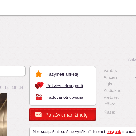
Anke
Vardas:
Pažymėti anketą
Amžius:
Ūgis:
Pakviesti draugauti
3
14
15
16
Zodiakas:
Padovanoti dovaną
Vietovė:
Ieško:
Klasė:
Parašyk man žinutę
Nori susipažinti su šiuo vyriškiu? Tuomet
prisijunk
ir paraš