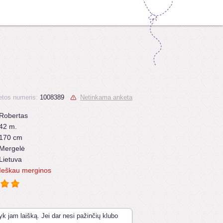
tos numeris:
1008389
Netinkama anketa
Robertas
42 m.
170 cm
Mergelė
Lietuva
Ieškau merginos
yk jam laišką. Jei dar nesi pažinčių klubo