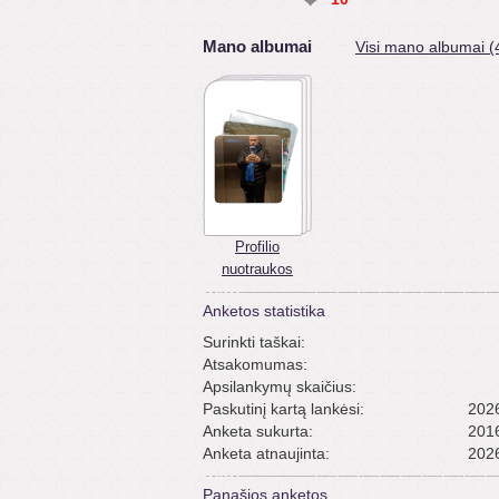
Mano albumai
Visi mano albumai (
Profilio
nuotraukos
Anketos statistika
Surinkti taškai:
Atsakomumas:
Apsilankymų skaičius:
Paskutinį kartą lankėsi:
2026
Anketa sukurta:
2016
Anketa atnaujinta:
2026
Panašios anketos