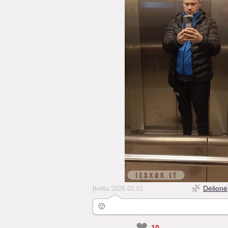
Dėlionė
Įkelta 2026.02.01
🙂
❤
10